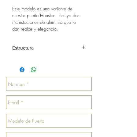
Este modelo es una variante de 
nuestra puerta Houston. Incluye dos 
incrustaciones de aluminio que le 
dan realce y elegancia.
Estructura
Puerta 90% sólida, fabricada en su 
estructura interna con madera de Laurel 
de 28mm de espesor y forrada con 
láminas de madera, por medio de un 
sistema de prensado donde la madera 
se cocina y luego se ensamblan 4 
láminas en diferentes direcciones hasta 
lograr una pieza compacta de 5 cm de 
espesor con una superficie que da un 
excelente acabado final y permite la 
aplicación de tinte poliuretano con 
excelentes resultados.